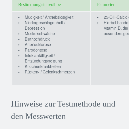
Bestimmung sinnvoll bei
Parameter
Müdigkeit / Antriebslosigkeit
25-OH-Calcidio
Niedergeschlagenheit /
Hierbei hande
Depression
Vitamin D, die
Muskelschwäche
besonders gee
Bluthochdruck
Arteriosklerose
Parodontose
Infektanfälligkeit /
Entzündungsneigung
Knochenkrankheiten
Rücken- / Gelenkschmerzen
Hinweise zur Testmethode und
den Messwerten