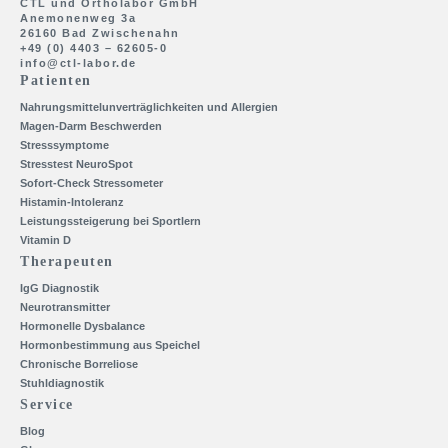
CTL und Ortholabor GmbH
Anemonenweg 3a
26160 Bad Zwischenahn
+49 (0) 4403 – 62605-0
info@ctl-labor.de
Patienten
Nahrungsmittelunverträglichkeiten und Allergien
Magen-Darm Beschwerden
Stresssymptome
Stresstest NeuroSpot
Sofort-Check Stressometer
Histamin-Intoleranz
Leistungssteigerung bei Sportlern
Vitamin D
Therapeuten
IgG Diagnostik
Neurotransmitter
Hormonelle Dysbalance
Hormonbestimmung aus Speichel
Chronische Borreliose
Stuhldiagnostik
Service
Blog