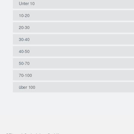
Unter 10
10-20
20-30
30-40
40-50
50-70
70-100
über 100