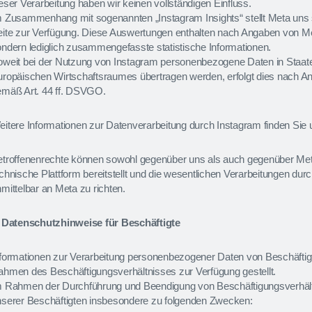
eser Verarbeitung haben wir keinen vollständigen Einfluss.
 Zusammenhang mit sogenannten „Instagram Insights“ stellt Meta uns 
eite zur Verfügung. Diese Auswertungen enthalten nach Angaben von M
ndern lediglich zusammengefasste statistische Informationen.
oweit bei der Nutzung von Instagram personenbezogene Daten in Staat
uropäischen Wirtschaftsraumes übertragen werden, erfolgt dies nach A
emäß Art. 44 ff. DSVGO.
itere Informationen zur Datenverarbeitung durch Instagram finden Sie 
etroffenenrechte können sowohl gegenüber uns als auch gegenüber Met
chnische Plattform bereitstellt und die wesentlichen Verarbeitungen dur
mittelbar an Meta zu richten.
. Datenschutzhinweise für Beschäftigte
nformationen zur Verarbeitung personenbezogener Daten von Beschäft
hmen des Beschäftigungsverhältnisses zur Verfügung gestellt.
m Rahmen der Durchführung und Beendigung von Beschäftigungsverhält
nserer Beschäftigten insbesondere zu folgenden Zwecken: