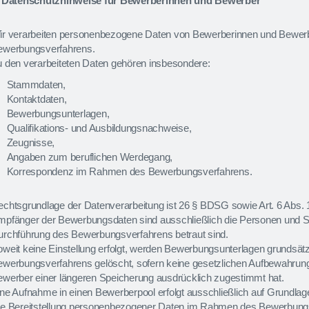
. Datenschutzhinweise für Bewerberinnen und Bewerber
ir verarbeiten personenbezogene Daten von Bewerberinnen und Bewer
ewerbungsverfahrens.
 den verarbeiteten Daten gehören insbesondere:
Stammdaten,
Kontaktdaten,
Bewerbungsunterlagen,
Qualifikations- und Ausbildungsnachweise,
Zeugnisse,
Angaben zum beruflichen Werdegang,
Korrespondenz im Rahmen des Bewerbungsverfahrens.
chtsgrundlage der Datenverarbeitung ist 26 § BDSG sowie Art. 6 Abs. 
pfänger der Bewerbungsdaten sind ausschließlich die Personen und St
urchführung des Bewerbungsverfahrens betraut sind.
weit keine Einstellung erfolgt, werden Bewerbungsunterlagen grundsä
werbungsverfahrens gelöscht, sofern keine gesetzlichen Aufbewahrung
werber einer längeren Speicherung ausdrücklich zugestimmt hat.
ne Aufnahme in einen Bewerberpool erfolgt ausschließlich auf Grundlage
ie Bereitstellung personenbezogener Daten im Rahmen des Bewerbungsv