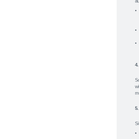
au
4
So
wi
me
5
S