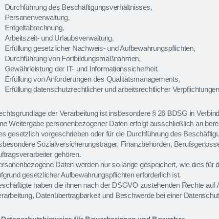
Durchführung des Beschäftigungsverhältnisses,
Personenverwaltung,
Entgeltabrechnung,
Arbeitszeit- und Urlaubsverwaltung,
Erfüllung gesetzlicher Nachweis- und Aufbewahrungspflichten,
Durchführung von Fortbildungsmaßnahmen,
Gewährleistung der IT- und Informationssicherheit,
Erfüllung von Anforderungen des Qualitätsmanagements,
Erfüllung datenschutzrechtlicher und arbeitsrechtlicher Verpflichtungen
chtsgrundlage der Verarbeitung ist insbesondere § 26 BDSG in Verbindu
ne Weitergabe personenbezogener Daten erfolgt ausschließlich an berec
es gesetzlich vorgeschrieben oder für die Durchführung des Beschäftigu
sbesondere Sozialversicherungsträger, Finanzbehörden, Berufsgenossens
ftragsverarbeiter gehören.
rsonenbezogene Daten werden nur so lange gespeichert, wie dies für 
fgrund gesetzlicher Aufbewahrungspflichten erforderlich ist.
eschäftigte haben die ihnen nach der DSGVO zustehenden Rechte auf A
rarbeitung, Datenübertragbarkeit und Beschwerde bei einer Datenschu