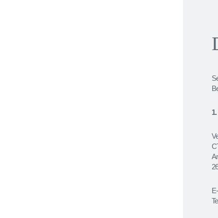
Se
B
1
Ve
Patienten
C
A
Therapeuten
2
Kontakt
E-
Blog
T
Webinare