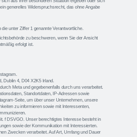
sich aus Ihrer besonderen Situation ergeben oder sich
e ein generelles Widerspruchsrecht, das ohne Angabe
e unter Ziffer 1 genannte Verantwortliche.
sichtsbehörde zu beschweren, wenn Sie der Ansicht
mäßig erfolgt ist.
nstagram.
d, Dublin 4, D04 X2K5 Irland.
rch Meta und gegebenenfalls durch uns verarbeitet.
ionsdaten, Standortdaten, IP-Adressen sowie
nstagram-Seite, um über unser Unternehmen, unsere
keiten zu informieren sowie mit Interessenten,
ommunizieren.
lit. f DSVGO. Unser berechtigtes Interesse besteht in
stungen sowie der Kommunikation mit Interessierten.
nen Zwecken verarbeitet. Auf Art, Umfang und Dauer