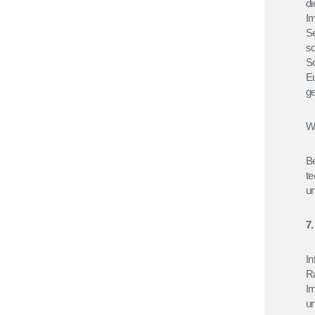
di
Im
S
so
S
E
g
We
B
te
un
7
I
Ra
I
u