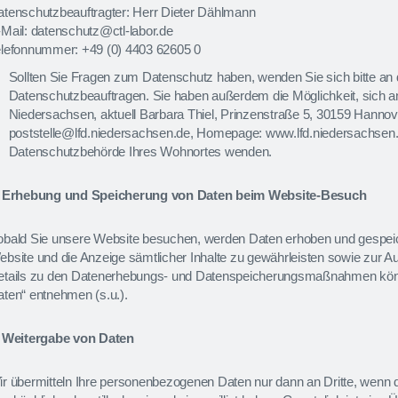
atenschutzbeauftragter: Herr Dieter Dählmann
Mail: datenschutz@ctl-labor.de
elefonnummer: +49 (0) 4403 62605 0
Sollten Sie Fragen zum Datenschutz haben, wenden Sie sich bitte an 
Datenschutzbeauftragen. Sie haben außerdem die Möglichkeit, sich a
Niedersachsen, aktuell Barbara Thiel, Prinzenstraße 5, 30159 Hannov
poststelle@lfd.niedersachsen.de, Homepage: www.lfd.niedersachsen.
Datenschutzbehörde Ihres Wohnortes wenden.
. Erhebung und Speicherung von Daten beim Website-Besuch
obald Sie unsere Website besuchen, werden Daten erhoben und gespeich
bsite und die Anzeige sämtlicher Inhalte zu gewährleisten sowie zur 
etails zu den Datenerhebungs- und Datenspeicherungsmaßnahmen kön
ten“ entnehmen (s.u.).
. Weitergabe von Daten
r übermitteln Ihre personenbezogenen Daten nur dann an Dritte, wenn die