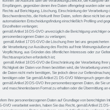
können Sie Auskunft über die Verarbeitungszwecke, die Kategorie de
Empfängern, gegenüber denen ihre Daten offengelegt wurden oder wer
Rechts auf Berichtigung, Löschung, Einschränkung der Verarbeitung 
Beschwerderechts, die Herkunft Ihrer Daten, sofern diese nicht bei 
automatisierten Entscheidungsfindung einschließlich Profiling und ge
Einzelheiten verlangen;
gemäß Artikel 16 DS-GVO unverzüglich die Berichtigung unrichtiger od
personenbezogenen Daten zu verlangen;
gemäß Artikel 17 DS-GVO die Löschung Ihrer bei uns gespeicherten 
die Verarbeitung zur Ausübung des Rechts auf freie Meinungsäußerung 
Verpflichtung, aus Gründen des öffentlichen Interesses oder zur Ge
Rechtsansprüchen erforderlich ist;
gemäß Artikel 18 DS-GVO die Einschränkung der Verarbeitung Ihrer 
Richtigkeit der Daten von Ihnen bestritten wird, die Verarbeitung unr
die Daten nicht mehr benötigen, Sie jedoch diese zur Geltendmachu
benötigen oder Sie gemäß Artikel 21 DS-GVO Widerspruch gegen die 
gemäß Artikel 20 DS-GVO Ihre personenbezogenen Daten, die Sie uns b
und maschinenlesbaren Format zu erhalten oder die Übermittlung an e
fern Ihre personenbezogenen Daten auf Grundlage von berechtigten In
S-GVO verarbeitet werden, haben Sie das Recht, gemäß Artikel 21 DS-