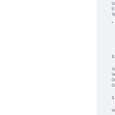
D
Unternehmensdarstellung
E-
T
Team
Karriere
Partner
2
S
We
D
Da
3
Wi