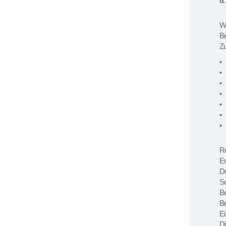
8
W
B
Zu
Re
Em
D
So
Be
Be
Ei
D