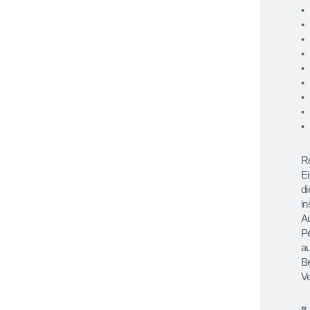
Re
Ei
di
in
Au
Pe
au
B
Ve