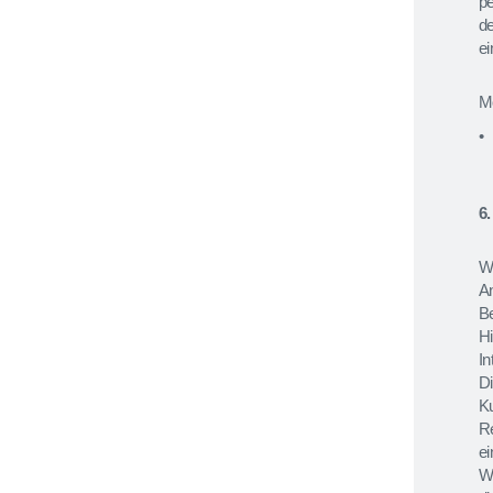
pe
de
ei
Mö
6
Wi
An
B
H
In
Di
Ku
Re
ei
W