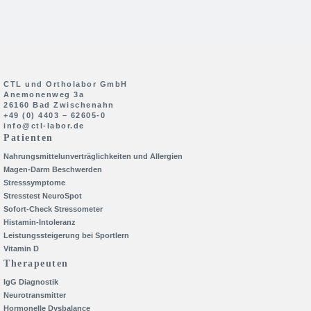
CTL und Ortholabor GmbH
Anemonenweg 3a
26160 Bad Zwischenahn
+49 (0) 4403 – 62605-0
info@ctl-labor.de
Patienten
Nahrungsmittelunverträglichkeiten und Allergien
Magen-Darm Beschwerden
Stresssymptome
Stresstest NeuroSpot
Sofort-Check Stressometer
Histamin-Intoleranz
Leistungssteigerung bei Sportlern
Vitamin D
Therapeuten
IgG Diagnostik
Neurotransmitter
Hormonelle Dysbalance