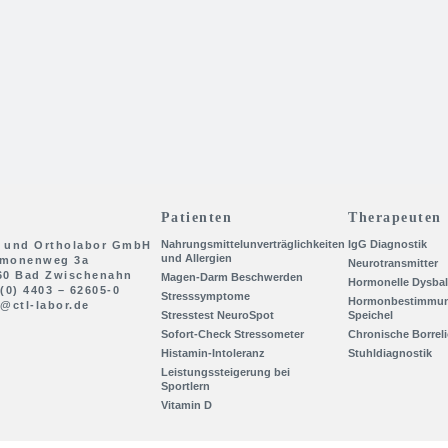
Patienten
Therapeuten
Nahrungsmittelunverträglichkeiten
IgG Diagnostik
 und Ortholabor GmbH
und Allergien
monenweg 3a
Neurotransmitter
60 Bad Zwischenahn
Magen-Darm Beschwerden
Hormonelle Dysba
(0) 4403 – 62605-0
Stresssymptome
Hormonbestimmun
o@ctl-labor.de
Stresstest NeuroSpot
Speichel
Sofort-Check Stressometer
Chronische Borrel
Histamin-Intoleranz
Stuhldiagnostik
Leistungssteigerung bei
Sportlern
Vitamin D