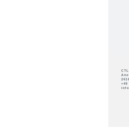
Team
Karriere
Partner
CTL
Ane
261
+49 
inf