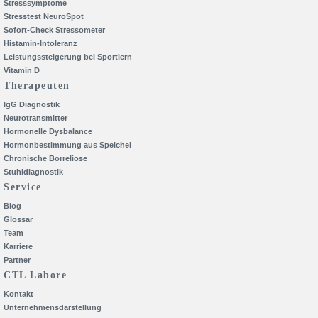
Stresssymptome
Stresstest NeuroSpot
Sofort-Check Stressometer
Histamin-Intoleranz
Leistungssteigerung bei Sportlern
Vitamin D
Therapeuten
IgG Diagnostik
Neurotransmitter
Hormonelle Dysbalance
Hormonbestimmung aus Speichel
Chronische Borreliose
Stuhldiagnostik
Service
Blog
Glossar
Team
Karriere
Partner
CTL Labore
Kontakt
Unternehmensdarstellung